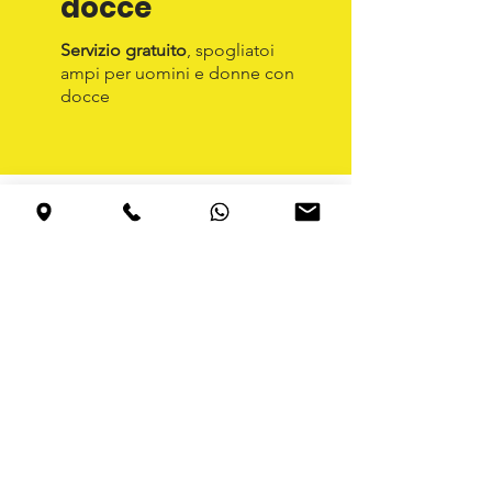
docce
Servizio gratuito
, spogliatoi
ampi per uomini e donne con
docce
La famiglia dei
calciatori del
Beverly Hill